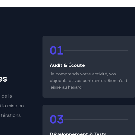
01
Audit & Écoute
Je comprends votre activité, vos
es
objectifs et vos contraintes. Rien n'est
laissé au hasard.
 de la
à la mise en
03
 itérations
Développement & Tests