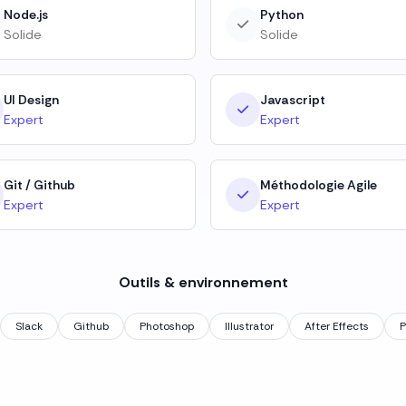
Node.js
Python
Solide
Solide
UI Design
Javascript
Expert
Expert
Git / Github
Méthodologie Agile
Expert
Expert
Outils & environnement
Slack
Github
Photoshop
Illustrator
After Effects