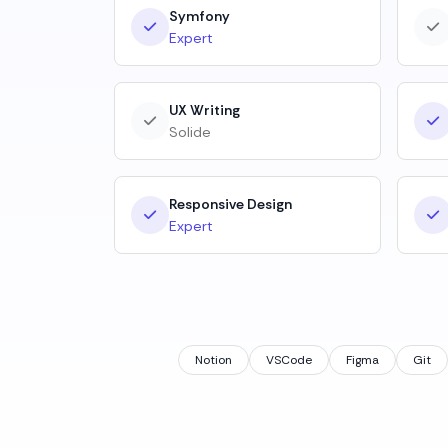
Symfony
Expert
UX Writing
Solide
Responsive Design
Expert
Notion
VSCode
Figma
Git