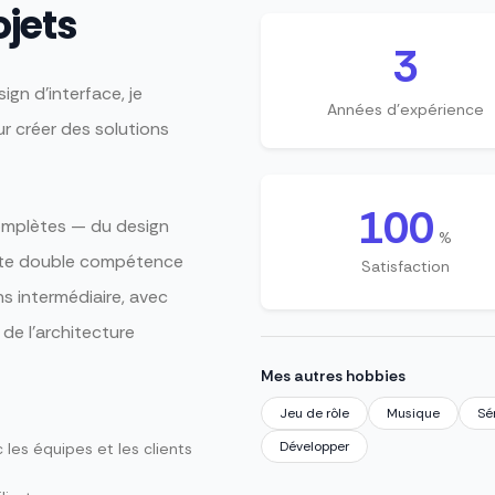
ojets
3
gn d'interface, je
Années d'expérience
r créer des solutions
100
omplètes — du design
%
tte double compétence
Satisfaction
s intermédiaire, avec
 de l'architecture
Mes autres hobbies
Jeu de rôle
Musique
Sé
Développer
es équipes et les clients