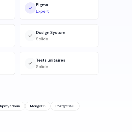
Figma
Expert
Design System
Solide
Tests unitaires
Solide
Phpmyadmin
MongoDB
PostgreSQL