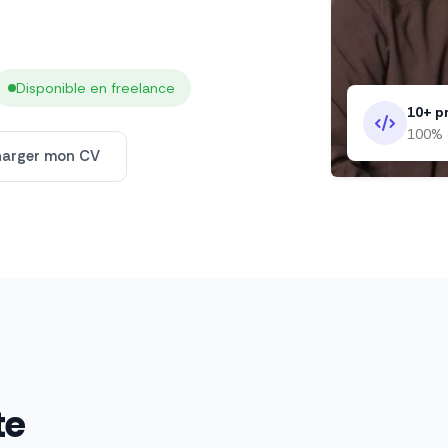
Disponible en freelance
10+ pr
100% 
harger mon CV
te