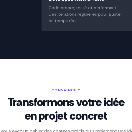
Code propre, testé et performant.
Des itérations régulières pour ajuster
en temps réel.
CONVAINCU ?
Transformons votre idée
en projet concret
vous ayez un cahier des charges précis ou simplement une idé