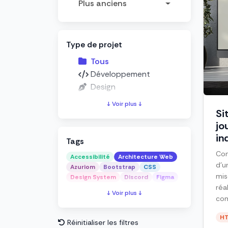
Plus anciens
Type de projet
Tous
Développement
Design
↓ Voir plus ↓
Si
jo
in
Tags
Con
Accessibilité
Architecture Web
d’u
Azuriom
Bootstrap
CSS
mis
Design System
Discord
Figma
réa
↓ Voir plus ↓
com
H
Réinitialiser les filtres