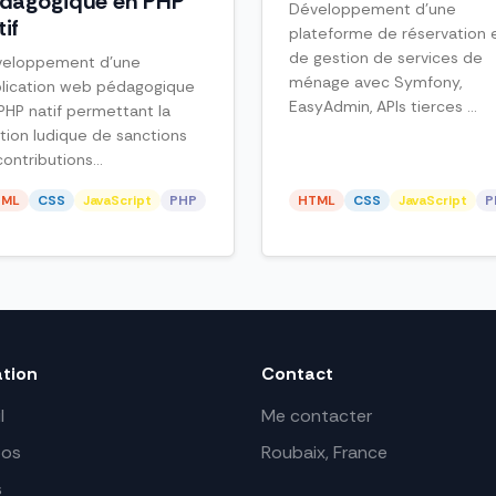
dagogique en PHP
Développement d’une
tif
plateforme de réservation 
de gestion de services de
eloppement d’une
ménage avec Symfony,
lication web pédagogique
EasyAdmin, APIs tierces ...
PHP natif permettant la
tion ludique de sanctions
contributions...
TML
CSS
JavaScript
PHP
HTML
CSS
JavaScript
P
ation
Contact
l
Me contacter
pos
Roubaix, France
s