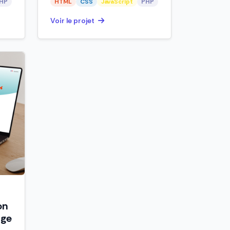
HP
HTML
CSS
JavaScript
PHP
Voir le projet
on
age