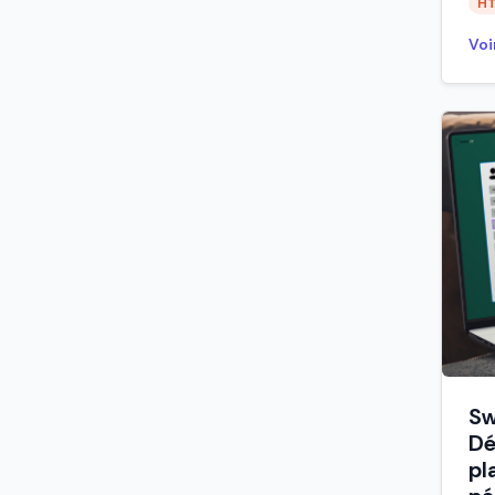
H
Voi
Sw
Dé
pl