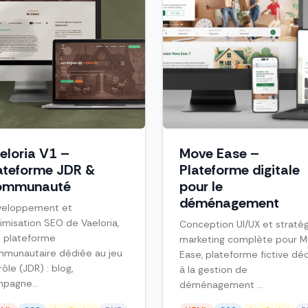
eloria V1 –
Move Ease –
ateforme JDR &
Plateforme digitale
ommunauté
pour le
déménagement
veloppement et
imisation SEO de Vaeloria,
Conception UI/UX et straté
 plateforme
marketing complète pour 
munautaire dédiée au jeu
Ease, plateforme fictive dé
rôle (JDR) : blog,
à la gestion de
pagne...
déménagement ...