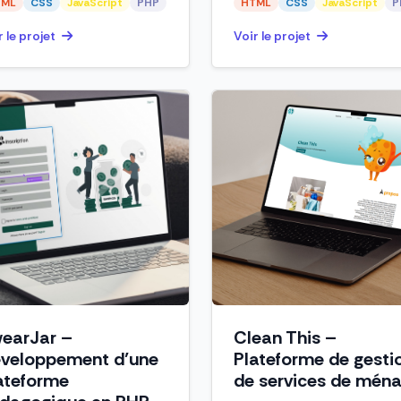
TML
CSS
JavaScript
PHP
HTML
CSS
JavaScript
P
r le projet
Voir le projet
earJar –
Clean This –
veloppement d’une
Plateforme de gesti
ateforme
de services de mén