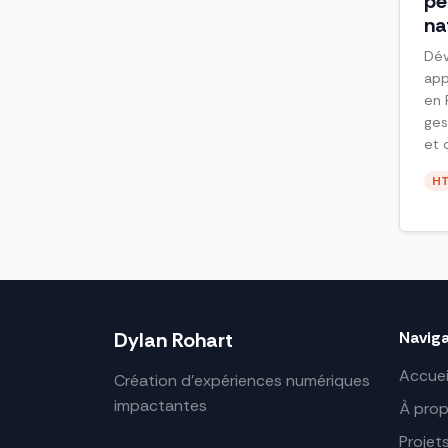
pé
na
Dév
app
en 
ges
et 
H
Dylan Rohart
Navig
Accuei
Création d'expériences numériques
impactantes
À pro
Projet