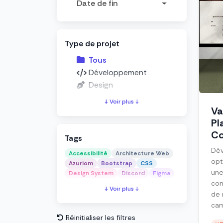
Date de fin
Type de projet
Tous
Développement
Design
↓ Voir plus ↓
Va
Pl
C
Tags
Dé
Accessibilité
Architecture Web
opt
Azuriom
Bootstrap
CSS
une
Design System
Discord
Figma
com
↓ Voir plus ↓
de 
cam
Réinitialiser les filtres